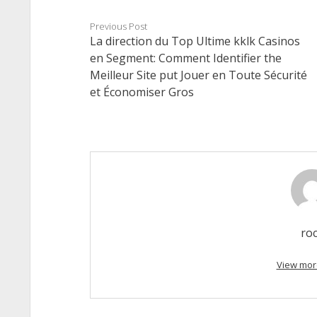
Previous Post
La direction du Top Ultime kklk Casinos
en Segment: Comment Identifier the
Meilleur Site put Jouer en Toute Sécurité
et Économiser Gros
ro
View mor