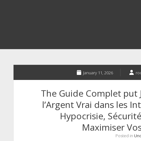
January 11, 2026
ro
The Guide Complet put 
l’Argent Vrai dans les In
Hypocrisie, Sécurité
Maximiser Vos
Posted in
Unc