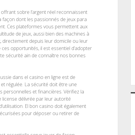
e offrant sobre l’argent réel reconnaissent
a façon dont les passionnés de jeux para
ent. Ces plateformes vous permettent aux
ltitude de jeux, aussi bien des machines à
k, directement depuis leur domicile ou leur
e ces opportunités, il est essentiel d’adopter
ute sécurité ain de connaître nos bonnes
ssie dans el casino en ligne est de
 et régulée. La sécurité doit être une
 personnelles et financières. Vérifiez la
 license délivrée par leur autorité
utilisation. El bon casino doit également
sécurisées pour déposer ou retirer de