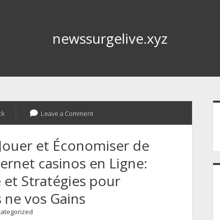
newssurgelive.xyz
S
ck
Leave a Comment
Jouer et Économiser de
ternet casinos en Ligne:
 et Stratégies pour
 ne vos Gains
ategorized