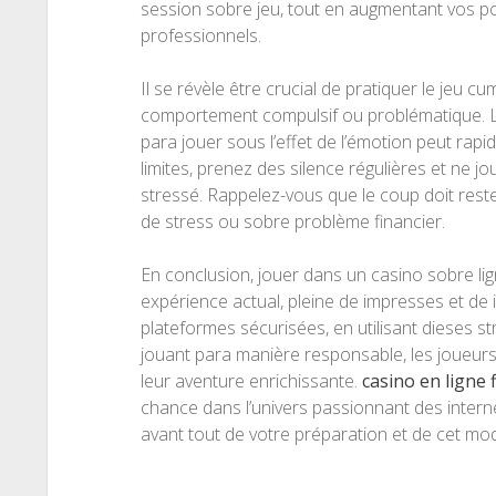
session sobre jeu, tout en augmentant vos pos
professionnels.
Il se révèle être crucial de pratiquer le jeu cum
comportement compulsif ou problématique. La
para jouer sous l’effet de l’émotion peut ra
limites, prenez des silence régulières et ne j
stressé. Rappelez-vous que le coup doit rest
de stress ou sobre problème financier.
En conclusion, jouer dans un casino sobre li
expérience actual, pleine de impresses et de 
plateformes sécurisées, en utilisant dieses st
jouant para manière responsable, les joueur
leur aventure enrichissante.
casino en ligne 
chance dans l’univers passionnant des interne
avant tout de votre préparation et de cet mo