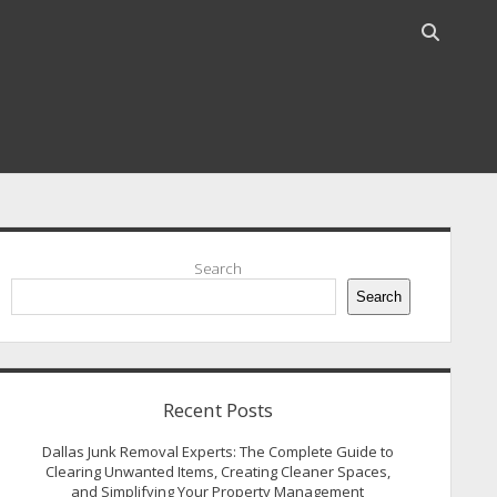
Open
search
bar
idebar
Search
Search
Recent Posts
Dallas Junk Removal Experts: The Complete Guide to
Clearing Unwanted Items, Creating Cleaner Spaces,
and Simplifying Your Property Management