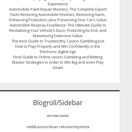
Experience
Automobile Paint Repair Mastery: The Complete Expert
Facts Restoring Automobile Finishes, Removing Harm,
Enhancing Protection, plus Preserving Your Car’s Value
Automobile Respray Excellence: The Ultimate Guide to
Revitalising Your Vehicle’s Duco, Protecting Its End, and
Maximising Extensive Value
The best Guide to Trustworthy Casino Gambling Just
how to Play Properly and Win Confidently in the
Electronic digital Age
Final Guide to Online casino Gambling and Betting
Master Strategies in order to Win Big and even Play
Smart
Blogroll/Sidebar
интим киев
nettikasinot ilman rekisteröitymistä