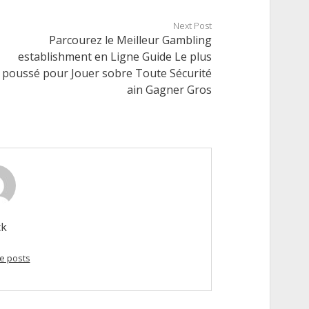
Next Post
Parcourez le Meilleur Gambling
establishment en Ligne Guide Le plus
poussé pour Jouer sobre Toute Sécurité
ain Gagner Gros
ck
e posts